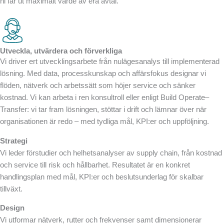
ni får ut maximalt värde av era avtal.
Utveckla, utvärdera och förverkliga
Vi driver ert utvecklingsarbete från nulägesanalys till implementerad
lösning. Med data, processkunskap och affärsfokus designar vi
flöden, nätverk och arbetssätt som höjer service och sänker
kostnad. Vi kan arbeta i ren konsultroll eller enligt Build Operate–
Transfer: vi tar fram lösningen, stöttar i drift och lämnar över när
organisationen är redo – med tydliga mål, KPI:er och uppföljning.
Strategi
Vi leder förstudier och helhetsanalyser av supply chain, från kostnad
och service till risk och hållbarhet. Resultatet är en konkret
handlingsplan med mål, KPI:er och beslutsunderlag för skalbar
tillväxt.
Design
Vi utformar nätverk, rutter och frekvenser samt dimensionerar