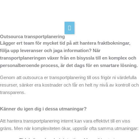
Hoppa
till
innehåll
Hem
Tjänster
Outsourca transportplanering
Lägger ert team för mycket tid på att hantera fraktbokningar,
Om oss
följa upp leveranser och jaga information? När
transportplaneringen växer från en bisyssla till en komplex och
Kunskapsbank
personalberoende process, är det dags för en smartare lösning.
Kontakta oss
Genom att outsourca er transportplanering till oss frigör ni värdefulla
resurser, sänker era kostnader och får en helt ny nivå av kontroll och
transparens.
Känner du igen dig i dessa utmaningar?
Att hantera transportplanering internt kan vara effektivt till en viss
gräns. Men när komplexiteten ökar, uppstår ofta samma utmaningar: