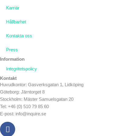
Karriär
Hållbarhet
Kontakta oss
Press
Information
Integritetspolicy
Kontakt
Huvudkontor: Gasverksgatan 1, Lidköping
Göteborg: Järntorget 8
Stockholm: Mäster Samuelsgatan 20
Tel: +46 (0) 510 79 85 60
E-post: info@inquire.se
F
a