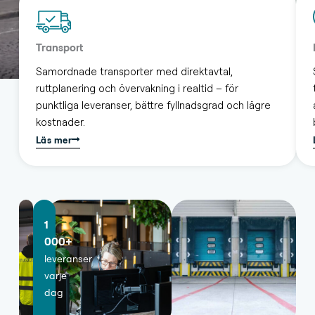
Transport
Samordnade transporter med direktavtal,
ruttplanering och övervakning i realtid – för
punktliga leveranser, bättre fyllnadsgrad och lägre
kostnader.
Läs mer
1
000+
leveranser
varje
dag