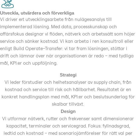
Utveckla, utvärdera och förverkliga
Vi driver ert utvecklingsarbete från nulägesanalys till
implementerad lösning. Med data, processkunskap och
affärsfokus designar vi flöden, nätverk och arbetssätt som höjer
service och sänker kostnad. Vi kan arbeta i ren konsultroll eller
enligt Build Operate–Transfer: vi tar fram lösningen, stöttar i
drift och lämnar över när organisationen är redo – med tydliga
mål, KPI:er och uppföljning.
Strategi
Vi leder förstudier och helhetsanalyser av supply chain, från
kostnad och service till risk och hållbarhet. Resultatet är en
konkret handlingsplan med mål, KPI:er och beslutsunderlag för
skalbar tillväxt.
Design
Vi utformar nätverk, rutter och frekvenser samt dimensionerar
kapacitet, terminaler och servicegrad. Fokus: fyllnadsgrad,
ledtid och kostnad – med scenariojämförelser för rätt val per