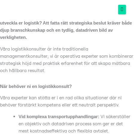
Logistikkonsult
Hoppa
Står ni inför en komplex transportupphandling, ser kostnaderna
till
skena, eller behöver ni ett objektivt expertutlåtande för att
innehåll
utveckla er logistik? Att fatta rätt strategiska beslut kräver både
djup branschkunskap och en tydlig, datadriven bild av
Hem
verkligheten.
Tjänster
Våra logistikkonsulter är inte traditionella
managementkonsulter; vi är operativa experter som kombinerar
Om oss
strategisk höjd med praktisk erfarenhet för att skapa mätbara
och hållbara resultat.
Kunskapsbank
När behöver ni en logistikkonsult?
Kontakta oss
Våra experter kan stötta er i en rad olika situationer där ni
behöver förstärkt kompetens eller ett neutralt perspektiv.
Vi säkerställer
Vid komplexa transportupphandlingar:
en objektiv och datadriven process som ger er det
mest kostnadseffektiva och flexibla avtalet.