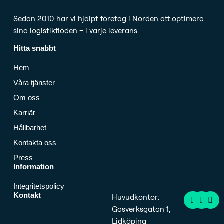
Sedan 2010 har vi hjälpt företag i Norden att optimera
sina logistikflöden – i varje leverans.
Hitta snabbt
Hem
Våra tjänster
Om oss
Karriär
Hållbarhet
Kontakta oss
Press
Information
Integritetspolicy
F
I
L
Kontakt
Huvudkontor:
a
n
i
Gasverksgatan 1,
c
s
n
e
t
k
Lidköping