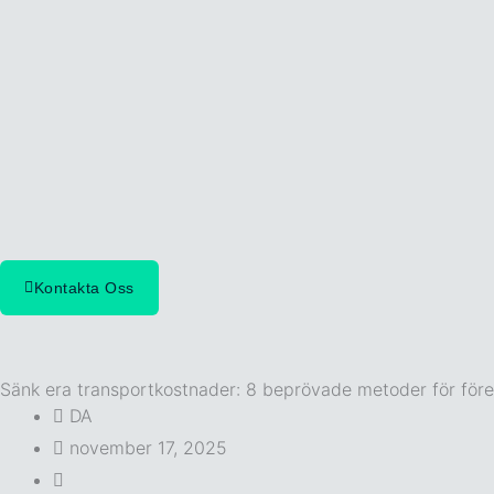
Hoppa
till
innehåll
Kontakta Oss
Sänk era transportkostnader: 8 beprövade metoder för för
DA
november 17, 2025