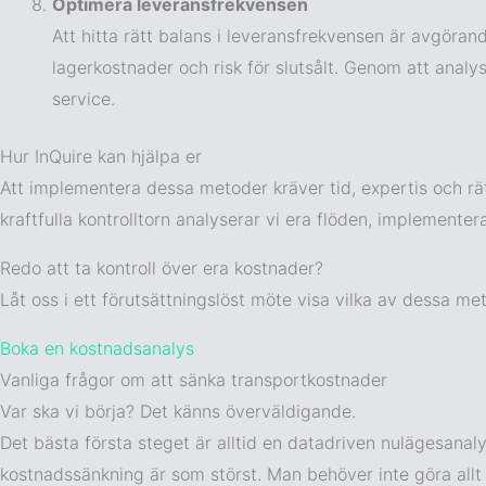
Optimera leveransfrekvensen
Att hitta rätt balans i leveransfrekvensen är avgörand
lagerkostnader och risk för slutsålt. Genom att anal
service.
Hur InQuire kan hjälpa er
Att implementera dessa metoder kräver tid, expertis och rät
kraftfulla kontrolltorn analyserar vi era flöden, implemente
Redo att ta kontroll över era kostnader?
Låt oss i ett förutsättningslöst möte visa vilka av dessa me
Boka en kostnadsanalys
Vanliga frågor om att sänka transportkostnader
Var ska vi börja? Det känns överväldigande.
Det bästa första steget är alltid en datadriven nulägesanal
kostnadssänkning är som störst. Man behöver inte göra allt