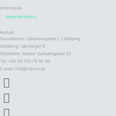
Information
Integritetspolicy
Kontakt
Huvudkontor: Gasverksgatan 1, Lidköping
Göteborg: Järntorget 8
Stockholm: Mäster Samuelsgatan 20
Tel: +46 (0) 510 79 85 60
E-post: info@inquire.se
F
a
I
c
n
L