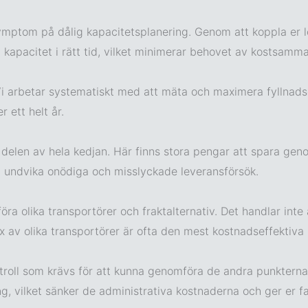
ymptom på dålig kapacitetsplanering. Genom att koppla er lo
tt kapacitet i rätt tid, vilket minimerar behovet av kostsamm
Vi arbetar systematiskt med att mäta och maximera fyllnads
 ett helt år.
e delen av hela kedjan. Här finns stora pengar att spara geno
t undvika onödiga och misslyckade leveransförsök.
öra olika transportörer och fraktalternativ. Det handlar inte 
ix av olika transportörer är ofta den mest kostnadseffektiva
troll som krävs för att kunna genomföra de andra punkterna p
ing, vilket sänker de administrativa kostnaderna och ger er 