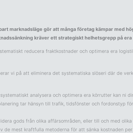
sägbart marknadsläge gör att många företag kämpar med hö
stnadssänkning kräver ett strategiskt helhetsgrepp på era 
tematiskt reducera fraktkostnader och optimera era logisti
userar vi på att eliminera det systematiska slöseri där de ve
systematiskt analysera och optimera era körrutter kan ni dir
nering tar hänsyn till trafik, tidsfönster och fordonstyp fö
olidera gods från olika affärsområden, eller till och med ol
n av de mest kraftfulla metoderna för att sänka kostnaden pe