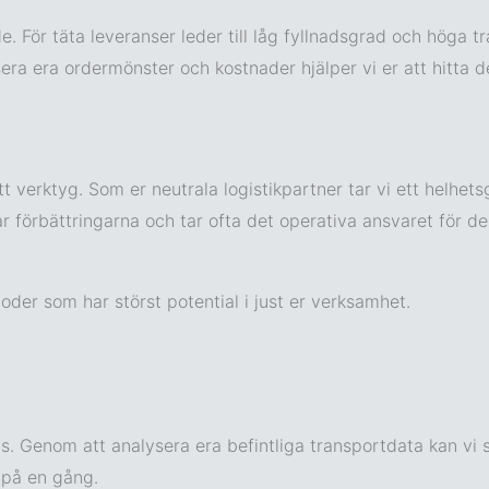
e. För täta leveranser leder till låg fyllnadsgrad och höga t
ysera era ordermönster och kostnader hjälper vi er att hitt
t verktyg. Som er neutrala logistikpartner tar vi ett helhet
rar förbättringarna och tar ofta det operativa ansvaret för d
toder som har störst potential i just er verksamhet.
ys. Genom att analysera era befintliga transportdata kan vi 
 på en gång.