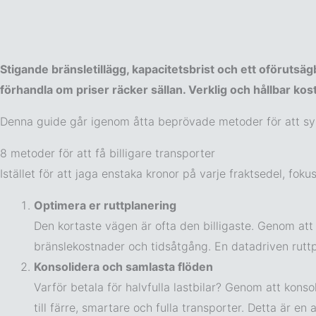
Stigande bränsletillägg, kapacitetsbrist och ett oförut
förhandla om priser räcker sällan. Verklig och hållbar ko
Denna guide går igenom åtta beprövade metoder för att sys
8 metoder för att få billigare transporter
Istället för att jaga enstaka kronor på varje fraktsedel, fok
Optimera er ruttplanering
Den kortaste vägen är ofta den billigaste. Genom att 
bränslekostnader och tidsåtgång. En datadriven ruttpla
Konsolidera och samlasta flöden
Varför betala för halvfulla lastbilar? Genom att kons
till färre, smartare och fulla transporter. Detta är e