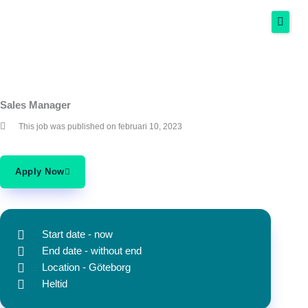
Hoppa
till
innehåll
Hem
Sales Manager
Tjänster
This job was published on februari 10, 2023
Om oss
Kunskapsbank
Apply Now
Kontakta oss
Start date - now
End date - without end
Location - Göteborg
Heltid