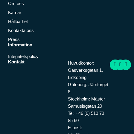
Om oss
Karriär
Hållbarhet
Kontakta oss
Press
Information
Integritetspolicy
F
I
L
Kontakt
Huvudkontor:
a
n
i
Gasverksgatan 1,
c
s
n
e
t
k
Lidköping
b
a
e
Göteborg: Järntorget
o
g
d
o
r
i
8
k
a
n
Stockholm: Mäster
m
Samuelsgatan 20
Tel: +46 (0) 510 79
85 60
E-post: