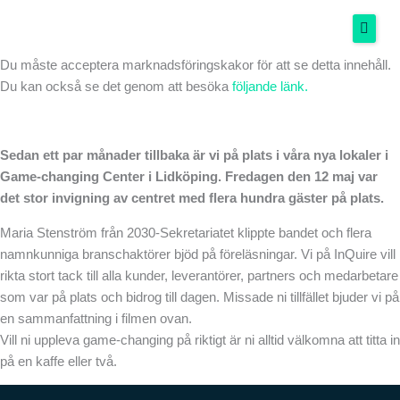
Invigning av Game-changing Center
Hoppa
DA
maj 30, 2023
till
innehåll
Du måste acceptera marknadsföringskakor för att se detta innehåll.
Du kan också se det genom att besöka
följande länk.
Hem
Tjänster
Sedan ett par månader tillbaka är vi på plats i våra nya lokaler i
Game-changing Center i Lidköping. Fredagen den 12 maj var
Om oss
det stor invigning av centret med flera hundra gäster på plats.
Kunskapsbank
Maria Stenström från 2030-Sekretariatet klippte bandet och flera
namnkunniga branschaktörer bjöd på föreläsningar. Vi på InQuire vill
Kontakta oss
rikta stort tack till alla kunder, leverantörer, partners och medarbetare
som var på plats och bidrog till dagen. Missade ni tillfället bjuder vi på
en sammanfattning i filmen ovan.
Vill ni uppleva game-changing på riktigt är ni alltid välkomna att titta in
på en kaffe eller två.