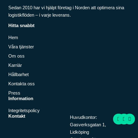
Sedan 2010 har vi hjälpt företag i Norden att optimera sina
logistikflöden – i varje leverans.
Hitta snabbt
Hem
Våra tjänster
Om oss
Karriär
Hållbarhet
Kontakta oss
Press
Information
Integritetspolicy
F
I
L
Kontakt
Huvudkontor:
a
n
i
Gasverksgatan 1,
c
s
n
e
t
k
Lidköping
b
a
e